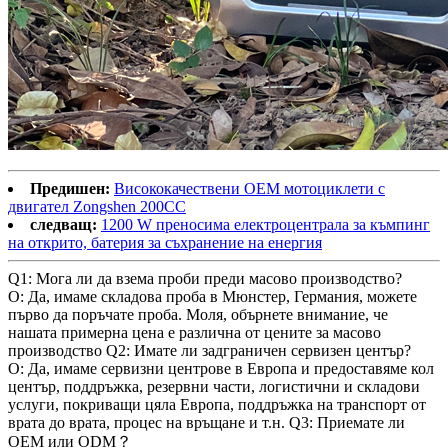
Предишен:
Висококачествени OEM мотоциклети с
двигател Zongshen 200CC
следващ:
1200 W преносима електроцентрала за къмпинг
на открито, батерия за съхранение на енергия
Q1: Мога ли да взема проби преди масово производство?
О: Да, имаме складова проба в Мюнстер, Германия, можете
първо да поръчате проба. Моля, обърнете внимание, че
нашата примерна цена е различна от цените за масово
производство Q2: Имате ли задграничен сервизен център?
О: Да, имаме сервизни центрове в Европа и предоставяме кол
център, поддръжка, резервни части, логистични и складови
услуги, покриващи цяла Европа, поддръжка на транспорт от
врата до врата, процес на връщане и т.н. Q3: Приемате ли
OEM или ODM？