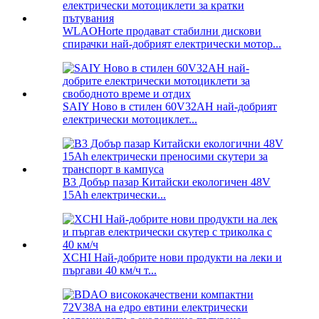
WLAOHorte продават стабилни дискови
спирачки най-добрият електрически мотор...
SAIY Ново в стилен 60V32AH най-добрият
електрически мотоциклет...
B3 Добър пазар Китайски екологичен 48V
15Ah електрически...
XCHI Най-добрите нови продукти на леки и
пъргави 40 км/ч т...