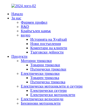
Начало
За нас
Фирмен профил
R&D
Крайъгълен камък
видео
Историята на Хуайхай
Нови постъпления
Коментари на клиенти
Търговски дейности
Продукти
Моторни триколки
Товарни триколки
Пътнически триколки
Електрически триколки
Товарен триколка
Пътническа триколка
Електрически мотоциклети и скутери
Електрически скутери
Електрически мотоциклети
Електрически велосипеди
Бензинови мотоциклети