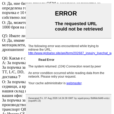
О: Да, ние бихме приели OEM в закупено количество за
определена година. В момента минималното количество за
поръчка е 10 000 на година. Q4: Мога ли да добавя мое
собствено лого или да избера мои собствени цветове？
О: Да, можете. Но за промяна на логото и цветовете MOQ е
1000 броя на поръчка или за конкретна дискусия.
Q5: Имате ли електронен велосипед, електронен мотоциклет?
О: Да, имаме електрически велосипеди и електронни
мотоциклети, но в момента не можем да предоставяме
дропшипинг поддръжка.
Q6: Какъв е срокът за плащане?
A: За поръчка на проба, това е 100% TT аванс.
За поръчка за масово производство ние приемаме плащания
TT, L/C, DD, DP, Trade Assurance. Q7: Какво е вашето време за
доставка？
О: За поръчка на проба, подготовката трябва да отнеме 2
седмици, а времето за доставка зависи от разстоянието от
нашия склад в Европа или САЩ до местоположението на
вашия офис
За поръчка за масово производство ще отнеме 45-60 дни
производство и времето за доставка зависи от морския
транспорт Q8: Какъв сертификат имате?
A: Имаме CE, TUV, KBA, FCC, MD, LDV, RoHS, WEEE и т.н.