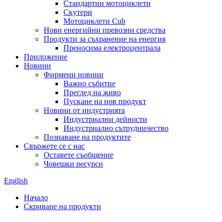
Стандартни мотоциклети
Скутери
Мотоциклети Cub
Нови енергийни превозни средства
Продукти за съхранение на енергия
Преносима електроцентрала
Приложение
Новини
Фирмени новини
Важно събитие
Преглед на живо
Пускане на нов продукт
Новини от индустрията
Индустриални дейности
Индустриално сътрудничество
Познаване на продуктите
Свържете се с нас
Оставете съобщение
Човешки ресурси
English
Начало
Скриване на продукти