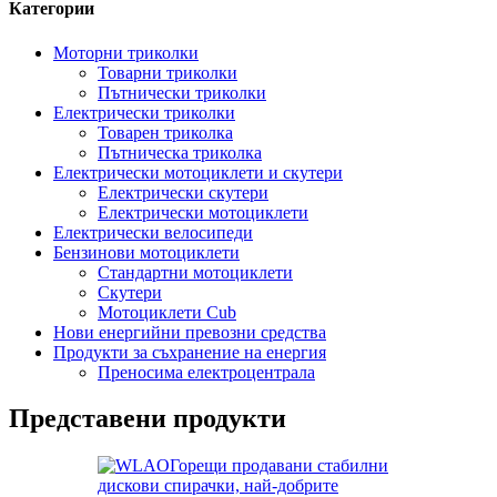
Категории
Моторни триколки
Товарни триколки
Пътнически триколки
Електрически триколки
Товарен триколка
Пътническа триколка
Електрически мотоциклети и скутери
Електрически скутери
Електрически мотоциклети
Електрически велосипеди
Бензинови мотоциклети
Стандартни мотоциклети
Скутери
Мотоциклети Cub
Нови енергийни превозни средства
Продукти за съхранение на енергия
Преносима електроцентрала
Представени продукти