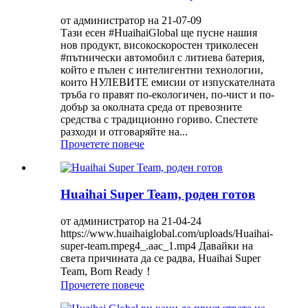
от администратор на 21-07-09
Тази есен #HuaihaiGlobal ще пусне нашия
нов продукт, високоскоростен триколесен
#пътнически автомобил с литиева батерия,
който е пълен с интелигентни технологии,
които НУЛЕВИТЕ емисии от изпускателната
тръба го правят по-екологичен, по-чист и по-
добър за околната среда от превозните
средства с традиционно гориво. Спестете
разходи и отговаряйте на...
Прочетете повече
Huaihai Super Team, роден готов
от администратор на 21-04-24
https://www.huaihaiglobal.com/uploads/Huaihai-
super-team.mpeg4_.aac_1.mp4 Давайки на
света причината да се радва, Huaihai Super
Team, Born Ready！
Прочетете повече