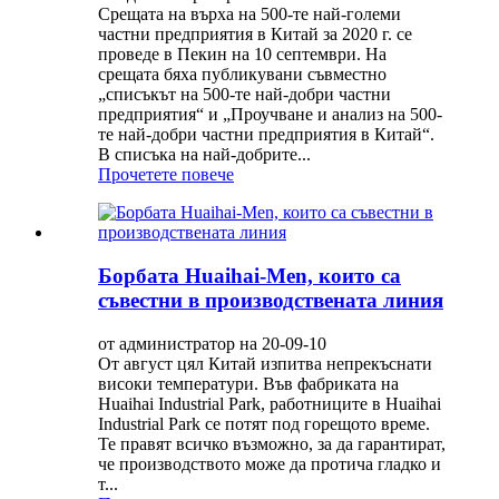
Срещата на върха на 500-те най-големи
частни предприятия в Китай за 2020 г. се
проведе в Пекин на 10 септември. На
срещата бяха публикувани съвместно
„списъкът на 500-те най-добри частни
предприятия“ и „Проучване и анализ на 500-
те най-добри частни предприятия в Китай“.
В списъка на най-добрите...
Прочетете повече
Борбата Huaihai-Men, които са
съвестни в производствената линия
от администратор на 20-09-10
От август цял ​​Китай изпитва непрекъснати
високи температури. Във фабриката на
Huaihai Industrial Park, работниците в Huaihai
Industrial Park се потят под горещото време.
Те правят всичко възможно, за да гарантират,
че производството може да протича гладко и
т...