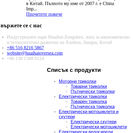
в Китай. Пълното му име от 2007 г. е China
Imp...
Прочетете повече
вържете се с нас
Индустриален парк Huaihai-Zongshen, зона за икономическо
и технологично развитие на Xuzhou, Jiangsu, Китай
+86 516 8216 5867
website@huaihaioversea.com
+86 138 1348 0124
Списък с продукти
Моторни триколки
Товарни триколки
Пътнически триколки
Електрически триколки
Товарен триколка
Пътническа триколка
Електрически мотоциклети и
скутери
Електрически скутери
Електрически мотоциклети
Електрически велосипеди