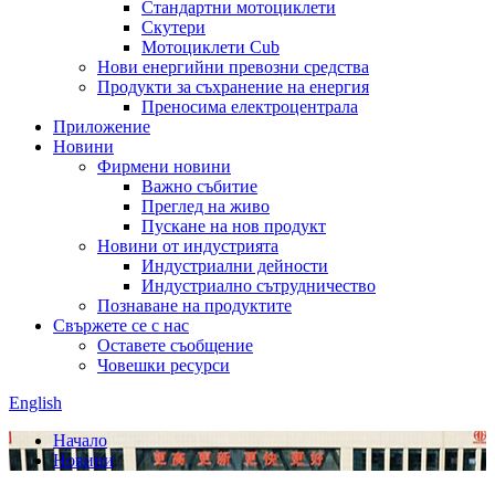
Стандартни мотоциклети
Скутери
Мотоциклети Cub
Нови енергийни превозни средства
Продукти за съхранение на енергия
Преносима електроцентрала
Приложение
Новини
Фирмени новини
Важно събитие
Преглед на живо
Пускане на нов продукт
Новини от индустрията
Индустриални дейности
Индустриално сътрудничество
Познаване на продуктите
Свържете се с нас
Оставете съобщение
Човешки ресурси
English
Начало
Новини