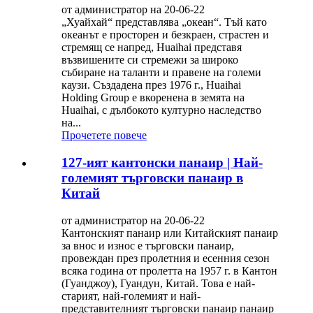
от администратор на 20-06-22
„Хуайхай“ представлява „океан“. Тъй като
океанът е просторен и безкраен, страстен и
стремящ се напред, Huaihai представя
възвишените си стремежи за широко
събиране на таланти и правене на големи
каузи. Създадена през 1976 г., Huaihai
Holding Group е вкоренена в земята на
Huaihai, с дълбокото културно наследство
на...
Прочетете повече
127-ият кантонски панаир | Най-
големият търговски панаир в
Китай
от администратор на 20-06-22
Кантонският панаир или Китайският панаир
за внос и износ е търговски панаир,
провеждан през пролетния и есенния сезон
всяка година от пролетта на 1957 г. в Кантон
(Гуанджоу), Гуандун, Китай. Това е най-
старият, най-големият и най-
представителният търговски панаир панаир