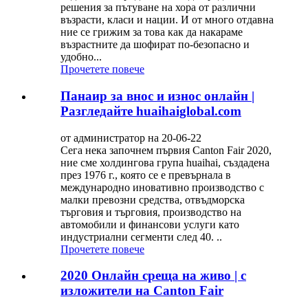
решения за пътуване на хора от различни
възрасти, класи и нации. И от много отдавна
ние се грижим за това как да накараме
възрастните да шофират по-безопасно и
удобно...
Прочетете повече
Панаир за внос и износ онлайн |
Разгледайте huaihaiglobal.com
от администратор на 20-06-22
Сега нека започнем първия Canton Fair 2020,
ние сме холдингова група huaihai, създадена
през 1976 г., която се е превърнала в
международно иновативно производство с
малки превозни средства, отвъдморска
търговия и търговия, производство на
автомобили и финансови услуги като
индустриални сегменти след 40. ..
Прочетете повече
2020 Онлайн среща на живо | с
изложители на Canton Fair