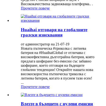
Висококачествена задвижваща платформа.. .
Прочетете повече
Huaihai отговаря на глобалните
градски изисквания
от администратор на 21-07-19
Новата пътническа #триколка с литиева
батерия на #HuaihaiGlobal се отличава с
високоефективна дълготрайна батерия, която
предлага шофиране без емисии със забавно
шофиране, което отговаря на бъдещите
глобални тенденции! Открийте нашата нова
високоскоростна пътническа триколка с
литиева батерия, когато я пуснем тази есен!
...
Прочетете повече
Влезте в бъдещето с нулеви емисии