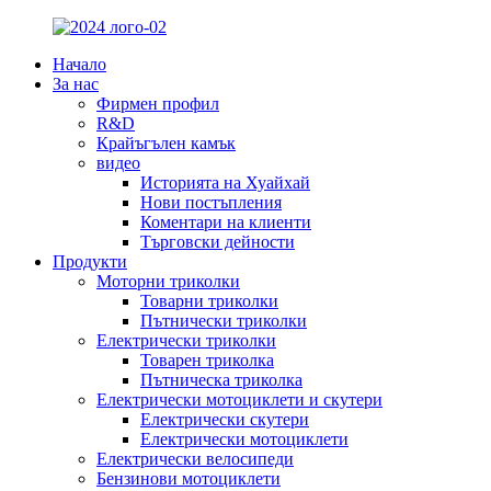
Начало
За нас
Фирмен профил
R&D
Крайъгълен камък
видео
Историята на Хуайхай
Нови постъпления
Коментари на клиенти
Търговски дейности
Продукти
Моторни триколки
Товарни триколки
Пътнически триколки
Електрически триколки
Товарен триколка
Пътническа триколка
Електрически мотоциклети и скутери
Електрически скутери
Електрически мотоциклети
Електрически велосипеди
Бензинови мотоциклети