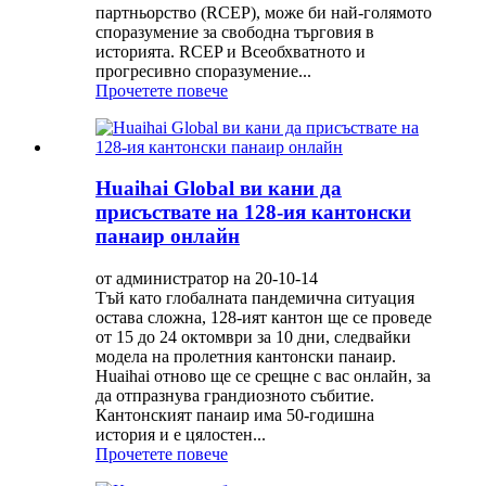
партньорство (RCEP), може би най-голямото
споразумение за свободна търговия в
историята. RCEP и Всеобхватното и
прогресивно споразумение...
Прочетете повече
Huaihai Global ви кани да
присъствате на 128-ия кантонски
панаир онлайн
от администратор на 20-10-14
Тъй като глобалната пандемична ситуация
остава сложна, 128-ият кантон ще се проведе
от 15 до 24 октомври за 10 дни, следвайки
модела на пролетния кантонски панаир.
Huaihai отново ще се срещне с вас онлайн, за
да отпразнува грандиозното събитие.
Кантонският панаир има 50-годишна
история и е цялостен...
Прочетете повече