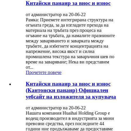
Китайски панаир за внос и износ
от администратор на 20-06-22
Рамка: Приемете интегрирана структура на
огъната греда, за да изгладите прехода на
материала на тръбата през процеса на
огъване на тръбата, да намалите празнините
между заваряването и заварката между
тръбите, да избегнете концентрацията на
напрежение, висока якост и силна
промишлена текстура на заваръчния шев по
време на заваряване; Нека ви представим
от...
Прочетете повече
Китайски панаир за внос и износ
(Кантонски панаир) Официален
уебсайт на изложителя за купувача
от администратор на 20-06-22
Нашата компания Huaihai Holding Group е
водещ производител в индустрията за мини
превозни средства, през последните 44
години ние продължаваме да предоставяме