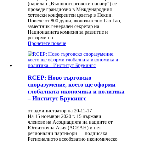
(наричан „Външнотърговски панаир“) се
проведе грандиозно в Международния
хотелски конферентен център в Пекин.
Повече от 800 души, включително Гао Гао,
заместник-генерален секретар на
Националната комисия за развитие и
реформи на...
Прочетете повече
RCEP: Ново търговско
споразумение, което ще оформи
глобалната икономика и политика
– Институт Брукингс
от администратор на 20-11-17
На 15 ноември 2020 г. 15 държави —
членове на Асоциацията на нациите от
Югоизточна Азия (АСЕАН) и пет
регионални партньори — подписаха
Регионалното всеобхватно икономическо