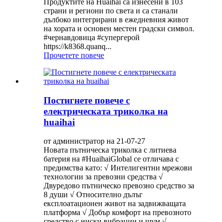
Продуктите на Huaihai са изнесени в 103
страни и региони по света и са станали
дълбоко интегрирани в ежедневния живот
на хората и основен местен градски символ.
#чернавдовица #супергерой
https://k8368.quanq...
Прочетете повече
Постигнете повече с
електрическата триколка на
huaihai
от администратор на 21-07-27
Новата пътническа триколка с литиева
батерия на #HuaihaiGlobal се отличава с
предимства като: √ Интелигентни мрежови
технологии за превозни средства √
Двуредово пътническо превозно средство за
8 души √ Относително дълъг
експлоатационен живот на задвижващата
платформа √ Добър комфорт на превозното
средство с ниски вибрации и шум √