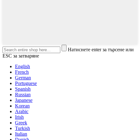
Натиснете enter за търсене или
ESC за затваряне
English
French
German
Portuguese
Spanish
Russian
Japanese
Korean
Arabic
Irish
Greek
Turkish
Italian
Danish