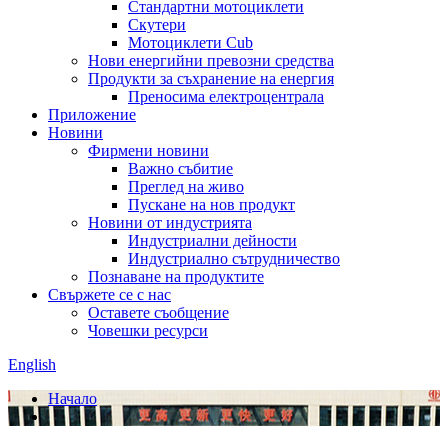
Стандартни мотоциклети
Скутери
Мотоциклети Cub
Нови енергийни превозни средства
Продукти за съхранение на енергия
Преносима електроцентрала
Приложение
Новини
Фирмени новини
Важно събитие
Преглед на живо
Пускане на нов продукт
Новини от индустрията
Индустриални дейности
Индустриално сътрудничество
Познаване на продуктите
Свържете се с нас
Оставете съобщение
Човешки ресурси
English
Начало