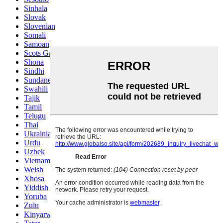
Sinhala
Slovak
Slovenian
Somali
Samoan
Scots Gaelic
Shona
Sindhi
Sundanese
Swahili
Tajik
Tamil
Telugu
Thai
Ukrainian
Urdu
Uzbek
Vietnamese
Welsh
Xhosa
Yiddish
Yoruba
Zulu
Kinyarwanda