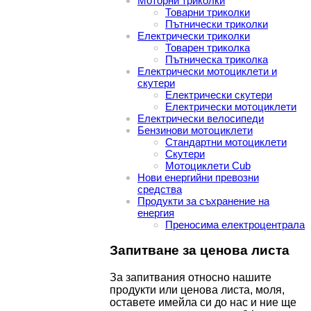
Моторни триколки
Товарни триколки
Пътнически триколки
Електрически триколки
Товарен триколка
Пътническа триколка
Електрически мотоциклети и
скутери
Електрически скутери
Електрически мотоциклети
Електрически велосипеди
Бензинови мотоциклети
Стандартни мотоциклети
Скутери
Мотоциклети Cub
Нови енергийни превозни
средства
Продукти за съхранение на
енергия
Преносима електроцентрала
Запитване за ценова листа
За запитвания относно нашите
продукти или ценова листа, моля,
оставете имейла си до нас и ние ще