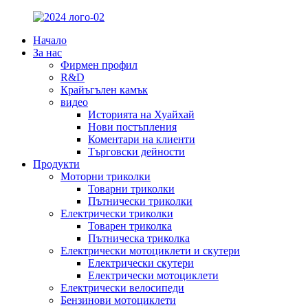
Начало
За нас
Фирмен профил
R&D
Крайъгълен камък
видео
Историята на Хуайхай
Нови постъпления
Коментари на клиенти
Търговски дейности
Продукти
Моторни триколки
Товарни триколки
Пътнически триколки
Електрически триколки
Товарен триколка
Пътническа триколка
Електрически мотоциклети и скутери
Електрически скутери
Електрически мотоциклети
Електрически велосипеди
Бензинови мотоциклети