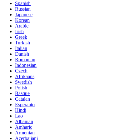
Spanish
Russian
Japanese
Korean
Arabic
Irish
Greek
Turkish
Italian
Danish
Romanian
Indonesian
Czech
Afrikaans
Swedish
Polish
Basque
Catalan
Esperanto
Hindi
Lao
Albanian
Amharic
Armenian
Azerbaijani