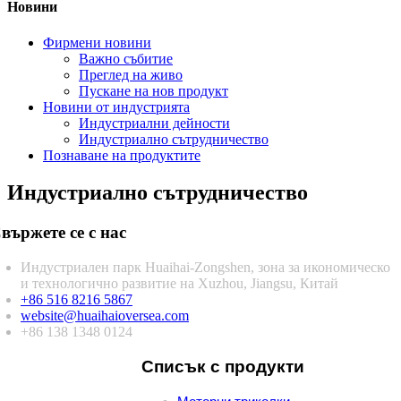
Новини
Фирмени новини
Важно събитие
Преглед на живо
Пускане на нов продукт
Новини от индустрията
Индустриални дейности
Индустриално сътрудничество
Познаване на продуктите
Индустриално сътрудничество
вържете се с нас
Индустриален парк Huaihai-Zongshen, зона за икономическо
и технологично развитие на Xuzhou, Jiangsu, Китай
+86 516 8216 5867
website@huaihaioversea.com
+86 138 1348 0124
Списък с продукти