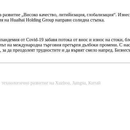
 за развитие „Високо качество, литийизация, глобализация“. Изне
ия на Huaihai Holding Group направи солидна стъпка.
пандемия от Covid-19 забавя потока от внос и износ на стоки, б
ът на международна търговия претърпя дълбоки промени. С насо
о, за да преодолеят трудностите и да вървят смело напред. Бизне
 технологично развитие на Xuzhou, Jiangsu, Китай