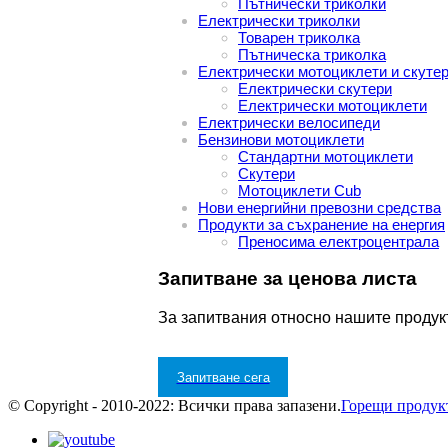
Пътнически триколки
Електрически триколки
Товарен триколка
Пътническа триколка
Електрически мотоциклети и скуте
Електрически скутери
Електрически мотоциклети
Електрически велосипеди
Бензинови мотоциклети
Стандартни мотоциклети
Скутери
Мотоциклети Cub
Нови енергийни превозни средства
Продукти за съхранение на енергия
Преносима електроцентрала
Запитване за ценова листа
За запитвания относно нашите продукт
Запитване сега
© Copyright - 2010-2022: Всички права запазени.
Горещи продук