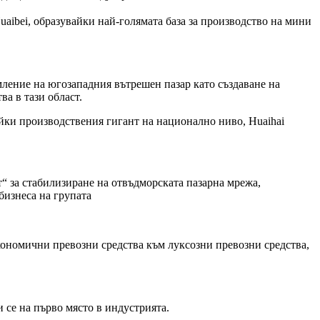
uaibei, образувайки най-голямата база за производство на мини
мление на югозападния вътрешен пазар като създаване на
а в тази област.
айки производствения гигант на национално ниво, Huaihai
“ за стабилизиране на отвъдморската пазарна мрежа,
бизнеса на групата
кономични превозни средства към луксозни превозни средства,
 се на първо място в индустрията.