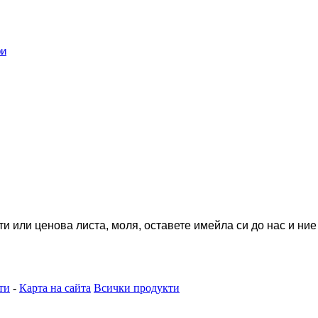
ри
и или ценова листа, моля, оставете имейла си до нас и ние
ти
-
Карта на сайта
Всички продукти