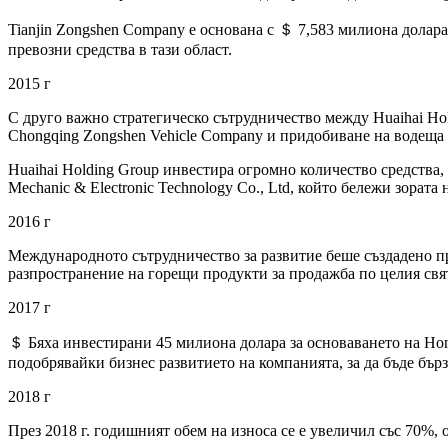
Tianjin Zongshen Company е основана с ＄ 7,583 милиона долара
превозни средства в тази област.
2015 г
С друго важно стратегическо сътрудничество между Huaihai Ho
Chongqing Zongshen Vehicle Company и придобиване на водеща п
Huaihai Holding Group инвестира огромно количество средства
Mechanic & Electronic Technology Co., Ltd, който бележи зорат
2016 г
Международното сътрудничество за развитие беше създадено пр
разпространение на горещи продукти за продажба по целия свят,
2017 г
＄ Бяха инвестирани 45 милиона долара за основаването на Hon
подобрявайки бизнес развитието на компанията, за да бъде бърз
2018 г
През 2018 г. годишният обем на износа се е увеличил със 70%,