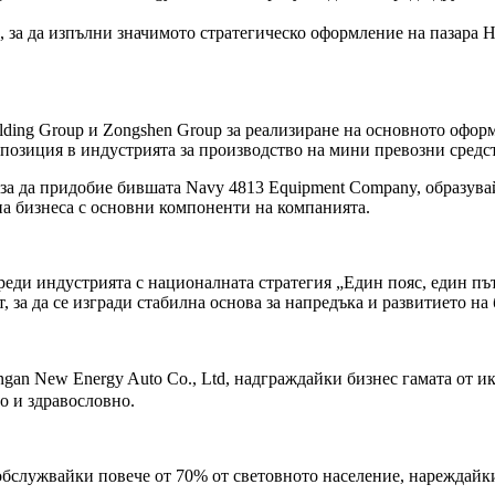
, за да изпълни значимото стратегическо оформление на пазара H
lding Group и Zongshen Group за реализиране на основното офор
озиция в индустрията за производство на мини превозни средств
, за да придобие бившата Navy 4813 Equipment Company, образув
а на бизнеса с основни компоненти на компанията.
еди индустрията с националната стратегия „Един пояс, един път
 за да се изгради стабилна основа за напредъка и развитието на 
gan New Energy Auto Co., Ltd, надграждайки бизнес гамата от и
о и здравословно.
 обслужвайки повече от 70% от световното население, нареждайки