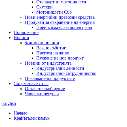
Стандартни мотоциклети
Скутери
Мотоциклети Cub
Нови енергийни превозни средства
Продукти за съхранение на енергия
Преносима електроцентрала
Приложение
Новини
Фирмени новини
Важно събитие
Преглед на живо
Пускане на нов продукт
Новини от индустрията
Индустриални дейности
Индустриално сътрудничество
Познаване на продуктите
Свържете се с нас
Оставете съобщение
Човешки ресурси
English
Начало
Крайъгълен камък