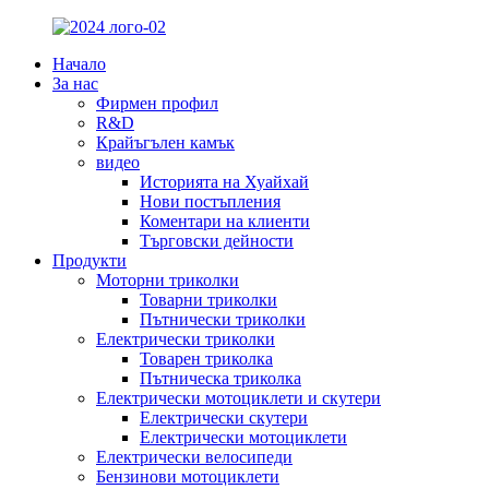
Начало
За нас
Фирмен профил
R&D
Крайъгълен камък
видео
Историята на Хуайхай
Нови постъпления
Коментари на клиенти
Търговски дейности
Продукти
Моторни триколки
Товарни триколки
Пътнически триколки
Електрически триколки
Товарен триколка
Пътническа триколка
Електрически мотоциклети и скутери
Електрически скутери
Електрически мотоциклети
Електрически велосипеди
Бензинови мотоциклети