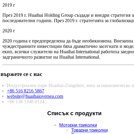
2019 г
През 2019 г. Huaihai Holding Group създаде и внедри стратегия
последователни години. През 2019 г. стратегията за глобализац
2020 г
2020 година е предопределена да бъде необикновена. Внезапна 
чуждестранните инвестиции бяха драматично засегнати и модел
екип, всички служители на Huaihai International работиха заедн
задграничното развитие на Huaihai International.
вържете се с нас
Индустриален парк Huaihai-Zongshen, зона за икономическо и
+86 516 8216 5867
website@huaihaioversea.com
+86 138 1348 0124
Списък с продукти
Моторни триколки
Товарни триколки