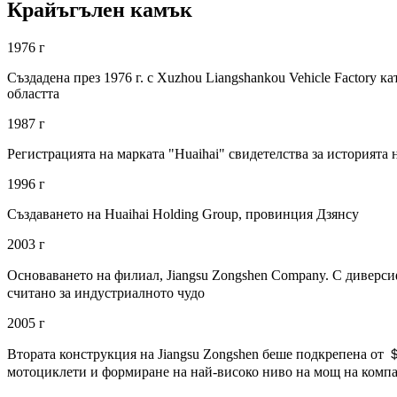
Крайъгълен камък
1976 г
Създадена през 1976 г. с Xuzhou Liangshankou Vehicle Factory
областта
1987 г
Регистрацията на марката "Huaihai" свидетелства за историята
1996 г
Създаването на Huaihai Holding Group, провинция Дзянсу
2003 г
Основаването на филиал, Jiangsu Zongshen Company. С диверси
считано за индустриалното чудо
2005 г
Втората конструкция на Jiangsu Zongshen беше подкрепена от 
мотоциклети и формиране на най-високо ниво на мощ на компа