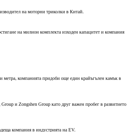
оизводител на моторни триколки в Китай.
постигане на милион комплекта изходен капацитет и компания
ни метра, компанията придоби още един крайъгълен камък в
g Group и Zongshen Group като друг важен пробег в развитието
водеща компания в индустрията на EV.