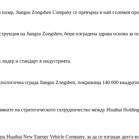
 пазар, Jiangsu Zongshen Company се превърна в най-големия пр
трукция на Jiangsu Zongshen, беше изградена здрава основа за 
а лидер и стандарт в индустрията.
хнологична сграда Jiangsu Zongshen, покриваща 140 000 квадрат
рамките на стратегическото сътрудничество между Huaihai Holdin
su Huaihai New Energy Vehicle Company, за да се изгради друга 