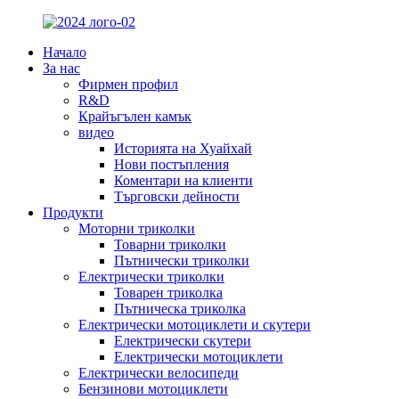
Начало
За нас
Фирмен профил
R&D
Крайъгълен камък
видео
Историята на Хуайхай
Нови постъпления
Коментари на клиенти
Търговски дейности
Продукти
Моторни триколки
Товарни триколки
Пътнически триколки
Електрически триколки
Товарен триколка
Пътническа триколка
Електрически мотоциклети и скутери
Електрически скутери
Електрически мотоциклети
Електрически велосипеди
Бензинови мотоциклети