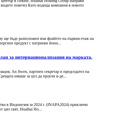
център в Пекин. Huaihai Holding Group направи
а видите повече) Като водеща компания в новото
му ще бъде разположен във фоайето на първия етаж на
ергиен продукт с натриеви йони...
 план за интернационализация на марката.
зация, An Jiwen, партиен секретар и председател на
рещата имаше за цел да проучи в-де...
тва в Индонезия за 2024 г. (INAPA2024) приключи
л ​​свят, Huaihai Ho...