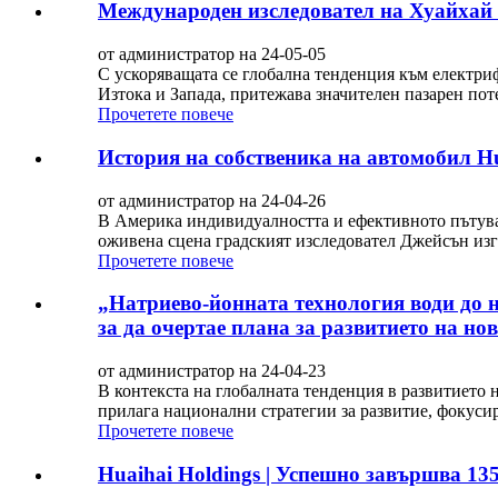
Международен изследовател на Хуайхай 
от администратор на 24-05-05
С ускоряващата се глобална тенденция към електри
Изтока и Запада, притежава значителен пазарен поте
Прочетете повече
История на собственика на автомобил H
от администратор на 24-04-26
В Америка индивидуалността и ефективното пътуван
оживена сцена градският изследовател Джейсън изгр
Прочетете повече
„Натриево-йонната технология води до н
за да очертае плана за развитието на но
от администратор на 24-04-23
В контекста на глобалната тенденция в развитието 
прилага национални стратегии за развитие, фокусир
Прочетете повече
Huaihai Holdings | Успешно завършва 13