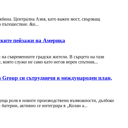
жбина. Централна Азия, като важен мост, свързващ
 пътешествие. &n...
ските пейзажи на Америка
 на съвременните градски жители. В сърцето на тази
 която служи не само като негов верен спътник...
s Group си сътрудничи в международен план,
одеща роля в новите производствени възможности, дълбоко
батерии, активно се интегрира в „Колан а...