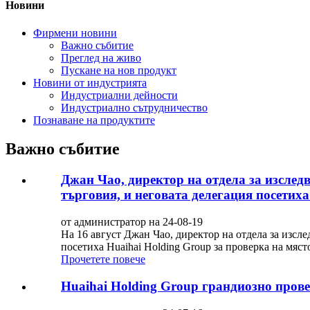
Новини
Фирмени новини
Важно събитие
Преглед на живо
Пускане на нов продукт
Новини от индустрията
Индустриални дейности
Индустриално сътрудничество
Познаване на продуктите
Важно събитие
Джан Чао, директор на отдела за изслед
търговия, и неговата делегация посетиха 
от администратор на 24-08-19
На 16 август Джан Чао, директор на отдела за изсл
посетиха Huaihai Holding Group за проверка на мяст
Прочетете повече
Huaihai Holding Group грандиозно прове