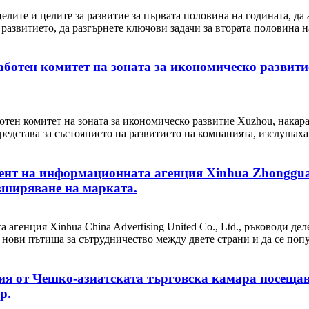
елите и целите за развитие за първата половина на годината, да
развитието, да разгърнете ключови задачи за втората половина н
аботен комитет на зоната за икономическо развити
тен комитет на зоната за икономическо развитие Xuzhou, накара
представа за състоянието на развитието на компанията, изслушах
дент на информационната агенция Xinhua Zhongguan
азширяване на марката.
агенция Xinhua China Advertising United Co., Ltd., ръководи дел
нови пътища за сътрудничество между двете страни и да се попул
я от Чешко-азиатската търговска камара посещава
р.