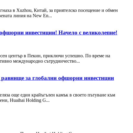
игнаха в Xuzhou, Китай, за приятелско посещение и обмен
вената линия на New En...
и офшорни инвестиции! Начело с великолепие!
есен център в Пекин, приключи успешно. По време на
ктивно международно сътрудничество...
ко равнище за глобални офшорни инвестиции
беляза още един крайъгълен камък в своето пътуване към
ни, Huaihai Holding G...