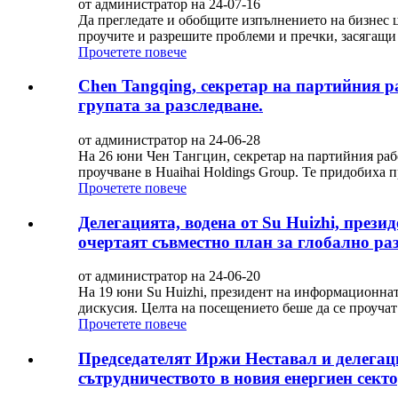
от администратор на 24-07-16
Да прегледате и обобщите изпълнението на бизнес ц
проучите и разрешите проблеми и пречки, засягащи 
Прочетете повече
Chen Tangqing, секретар на партийния р
групата за разследване.
от администратор на 24-06-28
На 26 юни Чен Тангцин, секретар на партийния рабо
проучване в Huaihai Holdings Group. Те придобиха 
Прочетете повече
Делегацията, водена от Su Huizhi, прези
очертаят съвместно план за глобално р
от администратор на 24-06-20
На 19 юни Su Huizhi, президент на информационната 
дискусия. Целта на посещението беше да се проучат 
Прочетете повече
Председателят Иржи Неставал и делегаци
сътрудничеството в новия енергиен секто