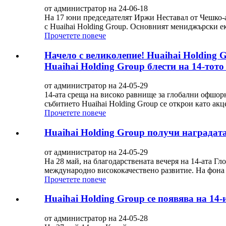
от администратор на 24-06-18
На 17 юни председателят Иржи Неставал от Чешко-аз
с Huaihai Holding Group. Основният мениджърски ек
Прочетете повече
Начело с великолепие! Huaihai Holding 
Huaihai Holding Group блести на 14-тото G
от администратор на 24-05-29
14-ата среща на високо равнище за глобални офшор
събитието Huaihai Holding Group се открои като ак
Прочетете повече
Huaihai Holding Group получи наградат
от администратор на 24-05-29
На 28 май, на благодарствената вечеря на 14-ата Г
международно висококачествено развитие. На фона на
Прочетете повече
Huaihai Holding Group се появява на 1
от администратор на 24-05-28