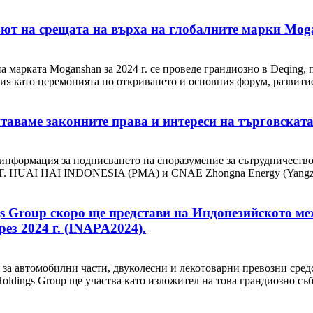
бют на срещата на върха на глобалните марки Moga
на марката Moganshan за 2024 г. се проведе грандиозно в Deqing,
я като церемонията по откриването и основния форум, развитието
аваме законните права и интереси на търговската
нформация за подписването на споразумение за сътрудничество 
PT. HUAI HAI INDONESIA (PMA) и CNAE Zhongna Energy (Yangzhou
gs Group скоро ще представи на Индонезийското м
ез 2024 г. (INAPA2024).
 за автомобилни части, двуколесни и лекотоварни превозни сред
ldings Group ще участва като изложител на това грандиозно съб