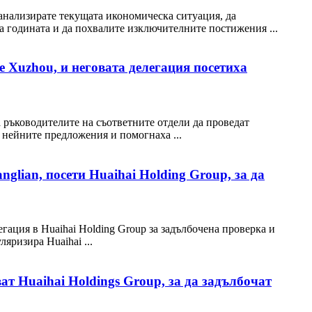
 анализирате текущата икономическа ситуация, да
а годината и да похвалите изключителните постижения ...
е Xuzhou, и неговата делегация посетиха
 ръководителите на съответните отдели да проведат
а нейните предложения и помогнаха ...
glian, посети Huaihai Holding Group, за да
егация в Huaihai Holding Group за задълбочена проверка и
яризира Huaihai ...
т Huaihai Holdings Group, за да задълбочат