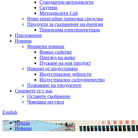
Стандартни мотоциклети
Скутери
Мотоциклети Cub
Нови енергийни превозни средства
Продукти за съхранение на енергия
Преносима електроцентрала
Приложение
Новини
Фирмени новини
Важно събитие
Преглед на живо
Пускане на нов продукт
Новини от индустрията
Индустриални дейности
Индустриално сътрудничество
Познаване на продуктите
Свържете се с нас
Оставете съобщение
Човешки ресурси
English
Начало
Новини