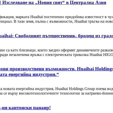
| Изследване на „Новия свят“ в Централна Азия
фикация, марката Huaihai постепенно придобива известност в чу
нциал. В тази земя, пълна с възможности, Huaihai тръгва на ново
uaihai: Свободният пътешественик, бродещ из град
е са като близнаци, които заедно оформят динамичните разкази
ади незаличима връзка с електрическата триколка Huaihai HIGO,
ови производствени възможности. Huaihai Holding
вата енергийна индустрия.“
на новата енергийна индустрия, Huaihai Holdings Group поема в
а се върху високотехнологичните технологии за натриево-йонни 
5-ия кантонски панаир!