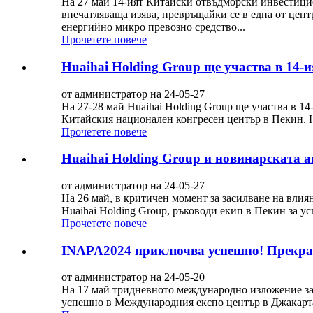
На 27 май 14-ият Китайски отвъдморски инвестици
впечатляваща изява, превръщайки се в една от цент
енергийно микро превозно средство...
Прочетете повече
Huaihai Holding Group ще участва в 14
от администратор на 24-05-27
На 27-28 май Huaihai Holding Group ще участва в 
Китайския национален конгресен център в Пекин. Hu
Прочетете повече
Huaihai Holding Group и новинарската а
от администратор на 24-05-27
На 26 май, в критичен момент за засилване на влия
Huaihai Holding Group, ръководи екип в Пекин за ус
Прочетете повече
INAPA2024 приключва успешно! Прекрас
от администратор на 24-05-20
На 17 май тридневното международно изложение за
успешно в Международния експо център в Джакарта. 