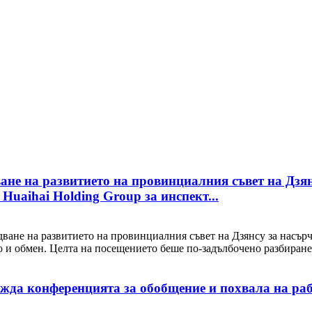
ване на развитието на провинциалния съвет на Дзя
Huaihai Holding Group за инспект...
едване на развитието на провинциалния съвет на Дзянсу за насър
о и обмен. Целта на посещението беше по-задълбочено разбиране.
жда конференцията за обобщение и похвала на рабо