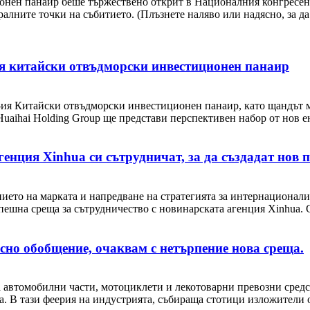
онен панаир беше тържествено открит в Националния конгресен 
ралните точки на събитието. (Плъзнете наляво или надясно, за д
-ия китайски отвъдморски инвестиционен панаир
14-ия Китайски отвъдморски инвестиционен панаир, като щандът 
aihai Holding Group ще представи перспективен набор от нов ен
генция Xinhua си сътрудничат, за да създадат нов
нието на марката и напредване на стратегията за интернационали
пешна среща за сътрудничество с новинарската агенция Xinhua. С
но обобщение, очаквам с нетърпение нова среща.
 автомобилни части, мотоциклети и лекотоварни превозни средс
В тази феерия на индустрията, събираща стотици изложители от ця