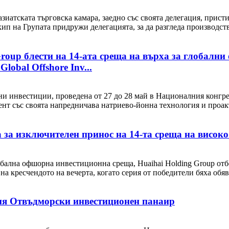
иатската търговска камара, заедно със своята делегация, прист
ип на Групата придружи делегацията, за да разгледа производст
Group блести на 14-ата среща на върха за глобалн
lobal Offshore Inv...
ни инвестиции, проведена от 27 до 28 май в Националния конгр
цент със своята напредничава натриево-йонна технология и проа
а за изключителен принос на 14-та среща на висо
лобална офшорна инвестиционна среща, Huaihai Holding Group от
 кресчендото на вечерта, когато серия от победители бяха обяве
4-ия Отвъдморски инвестиционен панаир