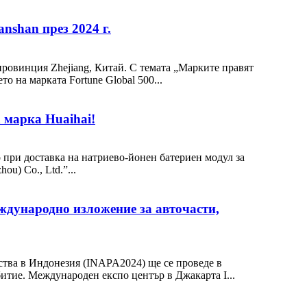
nshan през 2024 г.
 провинция Zhejiang, Китай. С темата „Марките правят
 на марката Fortune Global 500...
 марка Huaihai!
при доставка на натриево-йонен батериен модул за
) Co., Ltd.”...
еждународно изложение за авточасти,
ства в Индонезия (INAPA2024) ще се проведе в
итие. Международен експо център в Джакарта I...