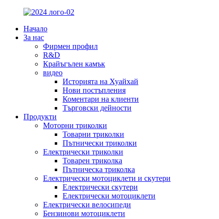
Начало
За нас
Фирмен профил
R&D
Крайъгълен камък
видео
Историята на Хуайхай
Нови постъпления
Коментари на клиенти
Търговски дейности
Продукти
Моторни триколки
Товарни триколки
Пътнически триколки
Електрически триколки
Товарен триколка
Пътническа триколка
Електрически мотоциклети и скутери
Електрически скутери
Електрически мотоциклети
Електрически велосипеди
Бензинови мотоциклети