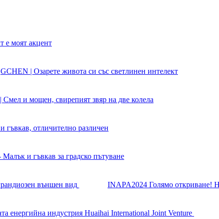
т е моят акцент
GCHEN | Озарете живота си със светлинен интелект
| Смел и мощен, свирепият звяр на две колела
и гъвкав, отличително различен
Малък и гъвкав за градско пътуване
INAPA2024 Голямо откриване! Hu