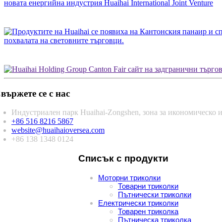
новата енергийна индустрия Huaihai International Joint Venture
похвалата на световните търговци.
вържете се с нас
Индустриален парк Huaihai-Zongshen, зона за икономическо и
+86 516 8216 5867
website@huaihaioversea.com
+86 138 1348 0124
Списък с продукти
Моторни триколки
Товарни триколки
Пътнически триколки
Електрически триколки
Товарен триколка
Пътническа триколка