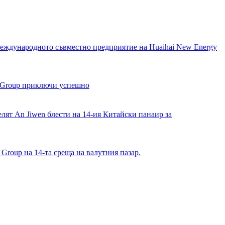
международното съвместно предприятие на Huaihai New Energy
g Group приключи успешно
лят An Jiwen блести на 14-ия Китайски панаир за
 Group на 14-та среща на валутния пазар.