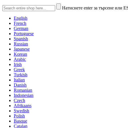
Натиснете enter за търсене или E
English
French
German
Portuguese
Spanish
Russian
Japanese
Korean
Arabic
Irish
Greek
Turkish
Italian
Danish
Romanian
Indonesian
Czech
Afrikaans
Swedish
Polish
Basque
Catalan