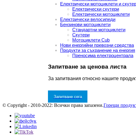
Електрически мотоциклети и скуте
Електрически скутери
Електрически мотоциклети
Електрически велосипеди
Бензинови мотоциклети
Стандартни мотоциклети
Скутери
Мотоциклети Cub
Нови енергийни превозни средства
Продукти за съхранение на енергия
Преносима електроцентрала
Запитване за ценова листа
За запитвания относно нашите продукт
Запитване сега
© Copyright - 2010-2022: Всички права запазени.
Горещи продук