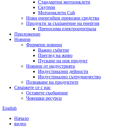
Стандартни мотоциклети
Скутери
Мотоциклети Cub
Нови енергийни превозни средства
Продукти за съхранение на енергия
Преносима електроцентрала
Приложение
Новини
Фирмени новини
Важно събитие
Преглед на живо
Пускане на нов продукт
Новини от индустрията
Индустриални дейности
Индустриално сътрудничество
Познаване на продуктите
Свържете се с нас
Оставете съобщение
Човешки ресурси
English
Начало
видео