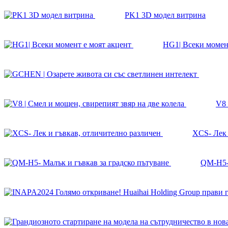
PK1 3D модел витрина
HG1| Всеки момен
V8 
XCS- Лек 
QM-H5- 