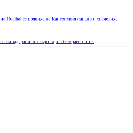
на Huaihai се появиха на Кантонския панаир и спечелиха
сайт на задгранични търговци в безкраен поток