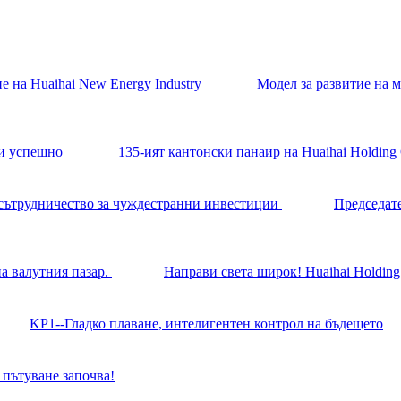
Модел за развитие на 
135-ият кантонски панаир на Huaihai Holdin
Председате
Направи света широк! Huaihai Holding
KP1--Гладко плаване, интелигентен контрол на бъдещето
 пътуване започва!