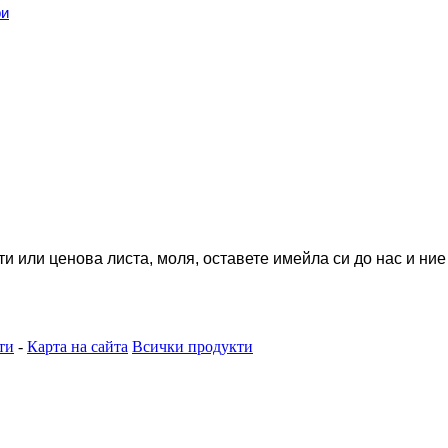
ри
и или ценова листа, моля, оставете имейла си до нас и ние
ти
-
Карта на сайта
Всички продукти