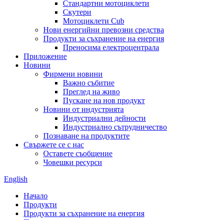
Стандартни мотоциклети
Скутери
Мотоциклети Cub
Нови енергийни превозни средства
Продукти за съхранение на енергия
Преносима електроцентрала
Приложение
Новини
Фирмени новини
Важно събитие
Преглед на живо
Пускане на нов продукт
Новини от индустрията
Индустриални дейности
Индустриално сътрудничество
Познаване на продуктите
Свържете се с нас
Оставете съобщение
Човешки ресурси
English
Начало
Продукти
Продукти за съхранение на енергия