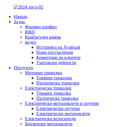
Начало
За нас
Фирмен профил
R&D
Крайъгълен камък
видео
Историята на Хуайхай
Нови постъпления
Коментари на клиенти
Търговски дейности
Продукти
Моторни триколки
Товарни триколки
Пътнически триколки
Електрически триколки
Товарен триколка
Пътническа триколка
Електрически мотоциклети и скутери
Електрически скутери
Електрически мотоциклети
Електрически велосипеди
Бензинови мотоциклети