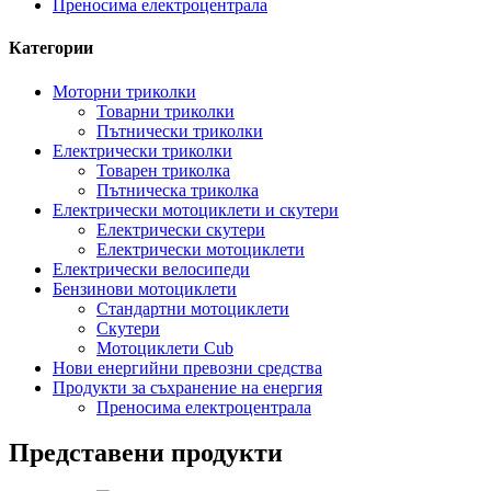
Преносима електроцентрала
Категории
Моторни триколки
Товарни триколки
Пътнически триколки
Електрически триколки
Товарен триколка
Пътническа триколка
Електрически мотоциклети и скутери
Електрически скутери
Електрически мотоциклети
Електрически велосипеди
Бензинови мотоциклети
Стандартни мотоциклети
Скутери
Мотоциклети Cub
Нови енергийни превозни средства
Продукти за съхранение на енергия
Преносима електроцентрала
Представени продукти