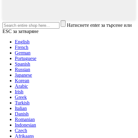
Натиснете enter за търсене или
ESC за затваряне
English
French
German
Portuguese
Spanish
Russian
Japanese
Korean
Arabic
Irish
Greek
Turkish
Italian
Danish
Romanian
Indonesian
Czech
Afrikaans