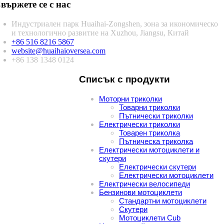
вържете се с нас
Индустриален парк Huaihai-Zongshen, зона за икономическо
и технологично развитие на Xuzhou, Jiangsu, Китай
+86 516 8216 5867
website@huaihaioversea.com
+86 138 1348 0124
Списък с продукти
Моторни триколки
Товарни триколки
Пътнически триколки
Електрически триколки
Товарен триколка
Пътническа триколка
Електрически мотоциклети и
скутери
Електрически скутери
Електрически мотоциклети
Електрически велосипеди
Бензинови мотоциклети
Стандартни мотоциклети
Скутери
Мотоциклети Cub