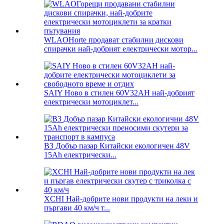
WLAOHorte продават стабилни дискови
спирачки най-добрият електрически мотор...
SAIY Ново в стилен 60V32AH най-добрият
електрически мотоциклет...
B3 Добър пазар Китайски екологичен 48V
15Ah електрически...
XCHI Най-добрите нови продукти на леки и
пъргави 40 км/ч т...