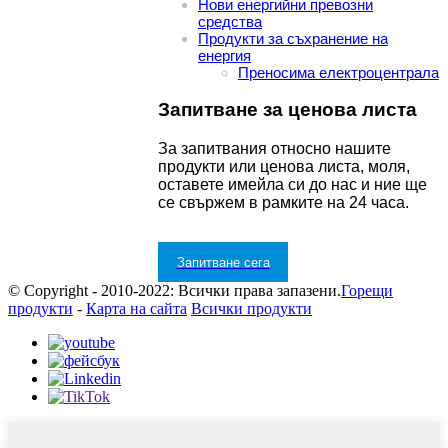
Нови енергийни превозни
средства
Продукти за съхранение на
енергия
Преносима електроцентрала
Запитване за ценова листа
За запитвания относно нашите
продукти или ценова листа, моля,
оставете имейла си до нас и ние ще
се свържем в рамките на 24 часа.
Запитване сега
© Copyright - 2010-2022: Всички права запазени.
Горещи
продукти
-
Карта на сайта
Всички продукти