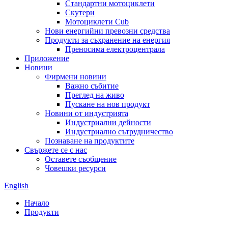
Стандартни мотоциклети
Скутери
Мотоциклети Cub
Нови енергийни превозни средства
Продукти за съхранение на енергия
Преносима електроцентрала
Приложение
Новини
Фирмени новини
Важно събитие
Преглед на живо
Пускане на нов продукт
Новини от индустрията
Индустриални дейности
Индустриално сътрудничество
Познаване на продуктите
Свържете се с нас
Оставете съобщение
Човешки ресурси
English
Начало
Продукти