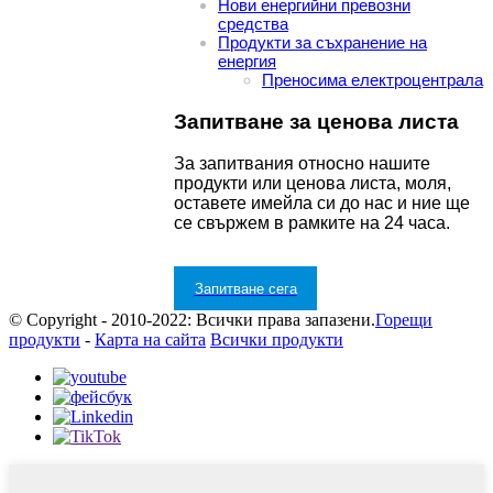
Нови енергийни превозни
средства
Продукти за съхранение на
енергия
Преносима електроцентрала
Запитване за ценова листа
За запитвания относно нашите
продукти или ценова листа, моля,
оставете имейла си до нас и ние ще
се свържем в рамките на 24 часа.
Запитване сега
© Copyright - 2010-2022: Всички права запазени.
Горещи
продукти
-
Карта на сайта
Всички продукти