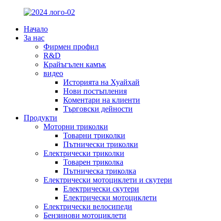
Начало
За нас
Фирмен профил
R&D
Крайъгълен камък
видео
Историята на Хуайхай
Нови постъпления
Коментари на клиенти
Търговски дейности
Продукти
Моторни триколки
Товарни триколки
Пътнически триколки
Електрически триколки
Товарен триколка
Пътническа триколка
Електрически мотоциклети и скутери
Електрически скутери
Електрически мотоциклети
Електрически велосипеди
Бензинови мотоциклети