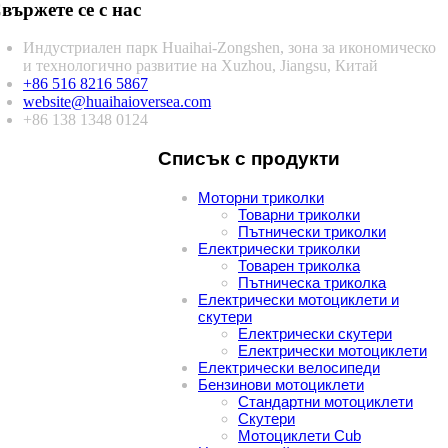
вържете се с нас
Индустриален парк Huaihai-Zongshen, зона за икономическо
и технологично развитие на Xuzhou, Jiangsu, Китай
+86 516 8216 5867
website@huaihaioversea.com
+86 138 1348 0124
Списък с продукти
Моторни триколки
Товарни триколки
Пътнически триколки
Електрически триколки
Товарен триколка
Пътническа триколка
Електрически мотоциклети и
скутери
Електрически скутери
Електрически мотоциклети
Електрически велосипеди
Бензинови мотоциклети
Стандартни мотоциклети
Скутери
Мотоциклети Cub