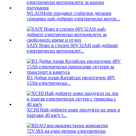
WLAOHorte продават стабилни дискови
спирачки най-добрият електрически мотор...
SAIY Ново в стилен 60V32AH най-добрият
електрически мотоциклет...
B3 Добър пазар Китайски екологичен 48V
15Ah електрически...
XCHI Най-добрите нови продукти на леки и
пъргави 40 км/ч т...