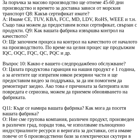
За поръчка за масово производство ще отнеме 45-60 дни
производство и времето за доставка зависи от морския
транспорт Q8: Какъв сертификат имате?
A: Имаме CE, TUV, KBA, FCC, MD, LDV, RoHS, WEEE и т.н.
Също така можем да предоставим всеки сертификат, свързан с
продукти. Q9: Как вашата фабрика извършва контрол на
качеството?
О: Ще започнем процеса на контрол на качеството от началото
на производството. По време на целия процес ще продължим
IQC, OQC, FQC, QC, PQC и др.
Въпрос 10: Какво е вашето следпродажбено обслужване?
О: Цялата продуктова гаранция на нашия продукт е 1 година,
а за агентите ще изпратим някои резервни части и ще
предоставим видео за поддръжка, за да им помогнем да
ремонтират заедно. Ако това е причината за батерията или
повредата е сериозна, можем да приемем обновяването на
фабриката.
Q11: Къде се намира вашата фабрика? Как мога да посетя
вашата фабрика?
О: Ние сме групова компания, различен продукт, произведен
в различен град, поради това, че използваме пълноценно
индустриалните ресурси и веригата за доставки, сега имаме
повече от 6 производствени бази за електрически скутери в