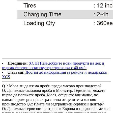
Предишен:
XCHI Най-добрите нови продукти на лек и
пъргав електрически скутер с триколка с 40 км/ч
следващ:
Достъп до информация за ремонт и поддръжка -
XCS
Q1: Мога ли да взема проби преди масово производство?
О: Да, имаме складова проба в Мюнстер, Германия, можете
първо да поръчате проба. Моля, обърнете внимание, че
нашата примерна цена е различна от цените за масово
производство Q2: Имате ли задграничен сервизен център?
О: Да, имаме сервизни центрове в Европа и предоставяме кол