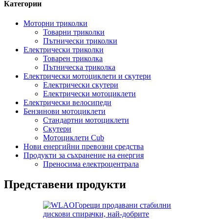
Категории
Моторни триколки
Товарни триколки
Пътнически триколки
Електрически триколки
Товарен триколка
Пътническа триколка
Електрически мотоциклети и скутери
Електрически скутери
Електрически мотоциклети
Електрически велосипеди
Бензинови мотоциклети
Стандартни мотоциклети
Скутери
Мотоциклети Cub
Нови енергийни превозни средства
Продукти за съхранение на енергия
Преносима електроцентрала
Представени продукти