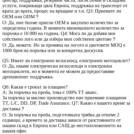
център, поддръжка, резервни части, логистични и складови
услуги, покриващи цяла Европа, поддръжка на транспорт от
врата до врата, процес на връщане и т.н. Q3: Приемате ли
OEM или ODM？
О: Да, ние бихме приели OEM в закупено количество за
определена година. В момента минималното количество за
поръчка е 10 000 на година. Q4: Мога ли да добавя мое
собствено лого или да избера мои собствени цветове？
О: Да, можете. Но за промяна на логото и цветовете MOQ е
1000 броя на поръчка или за конкретна дискусия.
Q5: Имате ли електронен велосипед, електронен мотоциклет?
О: Да, имаме електрически велосипеди и електронни
мотоциклети, но в момента не можем да предоставяме
дропшипинг поддръжка.
Q6: Какъв е срокът за плащане?
A: За поръчка на проба, това е 100% TT аванс.
За поръчка за масово производство ние приемаме плащания
TT, L/C, DD, DP, Trade Assurance. Q7: Какво е вашето време за
доставка？
О: За поръчка на проба, подготовката трябва да отнеме 2
седмици, а времето за доставка зависи от разстоянието от
нашия склад в Европа или САЩ до местоположението на
вашия офис