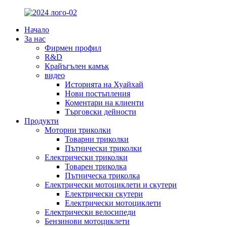
Начало
За нас
Фирмен профил
R&D
Крайъгълен камък
видео
Историята на Хуайхай
Нови постъпления
Коментари на клиенти
Търговски дейности
Продукти
Моторни триколки
Товарни триколки
Пътнически триколки
Електрически триколки
Товарен триколка
Пътническа триколка
Електрически мотоциклети и скутери
Електрически скутери
Електрически мотоциклети
Електрически велосипеди
Бензинови мотоциклети