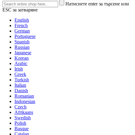
Натиснете enter за търсене или
ESC за затваряне
English
French
German
Portuguese
Spanish
Russian
Japanese
Korean
Arabic
Irish
Greek
Turkish
Italian
Danish
Romanian
Indonesian
Czech
Afrikaans
Swedish
Polish
Basque
Catalan