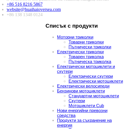
+86 516 8216 5867
website@huaihaioversea.com
+86 138 1348 0124
Списък с продукти
Моторни триколки
Товарни триколки
Пътнически триколки
Електрически триколки
Товарен триколка
Пътническа триколка
Електрически мотоциклети и
скутери
Електрически скутери
Електрически мотоциклети
Електрически велосипеди
Бензинови мотоциклети
Стандартни мотоциклети
Скутери
Мотоциклети Cub
Нови енергийни превозни
средства
Продукти за съхранение на
енергия