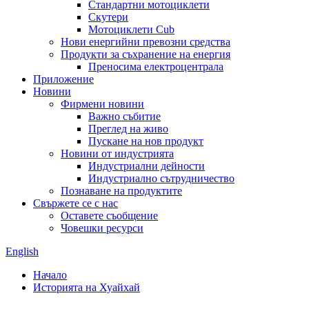
Стандартни мотоциклети
Скутери
Мотоциклети Cub
Нови енергийни превозни средства
Продукти за съхранение на енергия
Преносима електроцентрала
Приложение
Новини
Фирмени новини
Важно събитие
Преглед на живо
Пускане на нов продукт
Новини от индустрията
Индустриални дейности
Индустриално сътрудничество
Познаване на продуктите
Свържете се с нас
Оставете съобщение
Човешки ресурси
English
Начало
Историята на Хуайхай