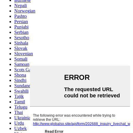
Burmese
Nepali
Norwegian
Pashto
Persian
Punjabi
Serbian
Sesotho
Sinhala
Slovak
Slovenian
Somali
Samoan
Scots Gaelic
Shona
Sindhi
Sundanese
Swahili
Tajik
Tamil
Telugu
Thai
Ukrainian
Urdu
Uzbek