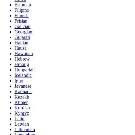
Estonian
Filipino
Finnish
Frisian
Galician
Georgian
Gujarati
Haitian
Hausa
Hawaiian
Hebrew
Hmong
Hungarian
Icelandic
Igbo
Javanese
Kannada
Kazakh
Khmer
Kurdish
Kyrgyz
Latin
Latvian
Lithuanian
Luxembou..