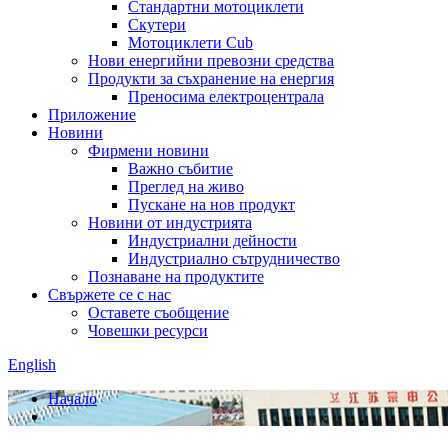
Стандартни мотоциклети
Скутери
Мотоциклети Cub
Нови енергийни превозни средства
Продукти за съхранение на енергия
Преносима електроцентрала
Приложение
Новини
Фирмени новини
Важно събитие
Преглед на живо
Пускане на нов продукт
Новини от индустрията
Индустриални дейности
Индустриално сътрудничество
Познаване на продуктите
Свържете се с нас
Оставете съобщение
Човешки ресурси
English
Начало