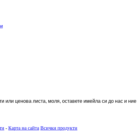
ри
и или ценова листа, моля, оставете имейла си до нас и ние
ти
-
Карта на сайта
Всички продукти