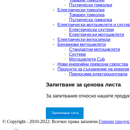
Пътнически триколки
Електрически триколки
Товарен триколка
Пътническа триколка
Електрически мотоциклети и скуте
Електрически скутери
Електрически мотоциклети
Електрически велосипеди
Бензинови мотоциклети
Стандартни мотоциклети
Скутери
Мотоциклети Cub
Нови енергийни превозни средства
Продукти за съхранение на енергия
Преносима електроцентрала
Запитване за ценова листа
За запитвания относно нашите продукт
Запитване сега
© Copyright - 2010-2022: Всички права запазени.
Горещи продук