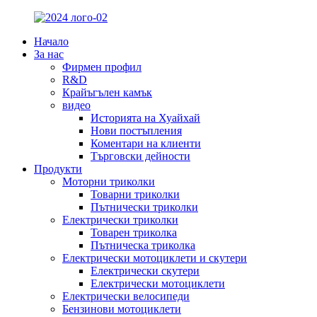
Начало
За нас
Фирмен профил
R&D
Крайъгълен камък
видео
Историята на Хуайхай
Нови постъпления
Коментари на клиенти
Търговски дейности
Продукти
Моторни триколки
Товарни триколки
Пътнически триколки
Електрически триколки
Товарен триколка
Пътническа триколка
Електрически мотоциклети и скутери
Електрически скутери
Електрически мотоциклети
Електрически велосипеди
Бензинови мотоциклети