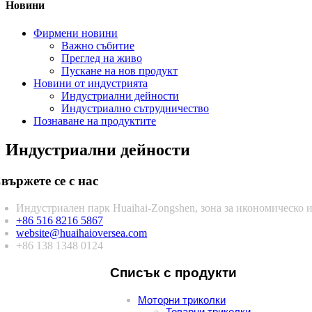
Новини
Фирмени новини
Важно събитие
Преглед на живо
Пускане на нов продукт
Новини от индустрията
Индустриални дейности
Индустриално сътрудничество
Познаване на продуктите
Индустриални дейности
вържете се с нас
Индустриален парк Huaihai-Zongshen, зона за икономическо и
+86 516 8216 5867
website@huaihaioversea.com
+86 138 1348 0124
Списък с продукти
Моторни триколки
Товарни триколки