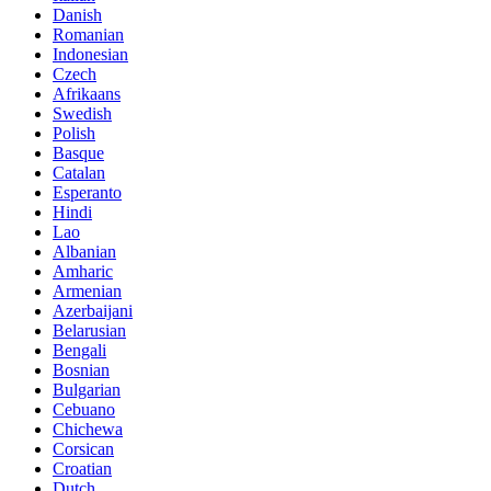
Danish
Romanian
Indonesian
Czech
Afrikaans
Swedish
Polish
Basque
Catalan
Esperanto
Hindi
Lao
Albanian
Amharic
Armenian
Azerbaijani
Belarusian
Bengali
Bosnian
Bulgarian
Cebuano
Chichewa
Corsican
Croatian
Dutch