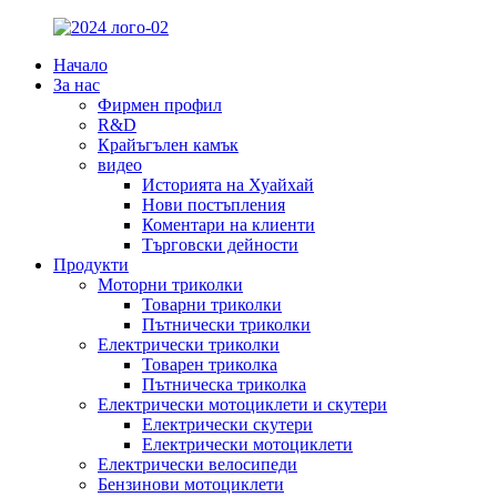
Начало
За нас
Фирмен профил
R&D
Крайъгълен камък
видео
Историята на Хуайхай
Нови постъпления
Коментари на клиенти
Търговски дейности
Продукти
Моторни триколки
Товарни триколки
Пътнически триколки
Електрически триколки
Товарен триколка
Пътническа триколка
Електрически мотоциклети и скутери
Електрически скутери
Електрически мотоциклети
Електрически велосипеди
Бензинови мотоциклети