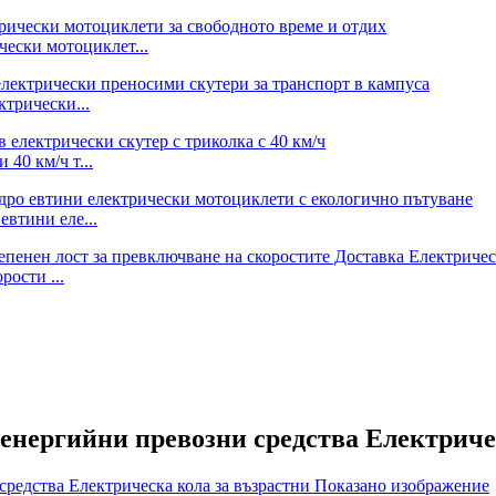
ески мотоциклет...
трически...
40 км/ч т...
втини еле...
рости ...
енергийни превозни средства Електричес