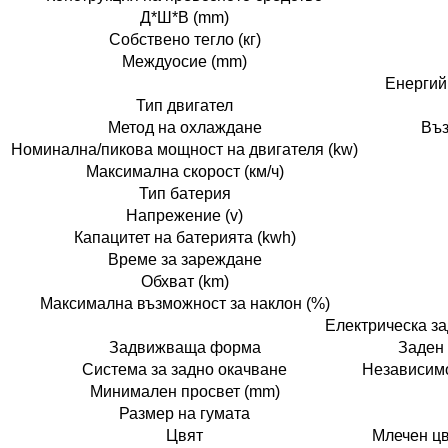
Д*Ш*В (mm)
Собствено тегло (кг)
Междуосие (mm)
Енергий
Тип двигател
Метод на охлаждане
Въз
Номинална/пикова мощност на двигателя (kw)
Максимална скорост (км/ч)
Тип батерия
Напрежение (v)
Капацитет на батерията (kwh)
Време за зареждане
Обхват (km)
Максимална възможност за наклон (%)
Електрическа з
Задвижваща форма
Заден 
Система за задно окачване
Независимо
Минимален просвет (mm)
Размер на гумата
Цвят
Млечен цв