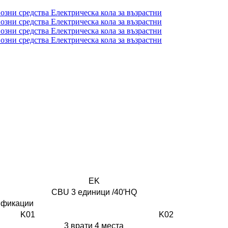
EK
CBU 3 единици /40′HQ
фикации
K01
K02
3 врати 4 места