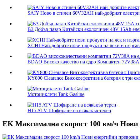
SAIY Ново в стилен 60V32AH най-добрият електрич
B3 Добър пазар Китайски екологичен 48V 15Ah елек
XCHI Най-добрите нови продукти на леки и пъргави 
BDAO Високо качество на едро Компактен 72V38A е
KY800 Clearance Високоефективна батерия с три ско
Мотоциклети Tank Gasline
H15 ATV Шофиране на всякакъв терен
EK Максимална скорост 100 км/ч Нови 