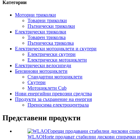
Категории
Моторни триколки
Товарни триколки
Пътнически триколки
Електрически триколки
Товарен триколка
Пътническа триколка
Електрически мотоциклети и скутери
Електрически скутери
Електрически мотоциклети
Електрически велосипеди
Бензинови мотоциклети
Стандартни мотоциклети
Скутери
Мотоциклети Cub
Нови енергийни превозни средства
Продукти за съхранение на енергия
Преносима електроцентрала
Представени продукти
WLAOHorte продават стабилни дискови спирачки на