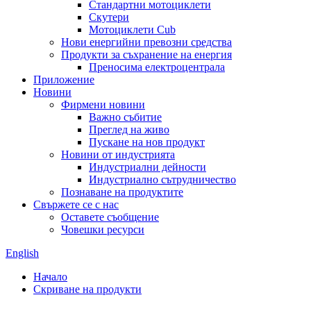
Стандартни мотоциклети
Скутери
Мотоциклети Cub
Нови енергийни превозни средства
Продукти за съхранение на енергия
Преносима електроцентрала
Приложение
Новини
Фирмени новини
Важно събитие
Преглед на живо
Пускане на нов продукт
Новини от индустрията
Индустриални дейности
Индустриално сътрудничество
Познаване на продуктите
Свържете се с нас
Оставете съобщение
Човешки ресурси
English
Начало
Скриване на продукти