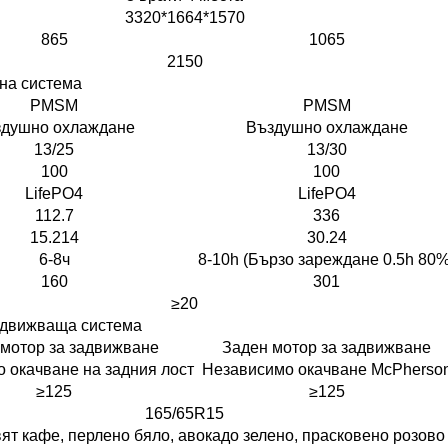
3320*1664*1570
865
1065
2150
на система
PMSM
PMSM
душно охлаждане
Въздушно охлаждане
13/25
13/30
100
100
LifePO4
LifePO4
112.7
336
15.214
30.24
6-8ч
8-10h (Бързо зареждане 0.5h 80%
160
301
≥20
адвижваща система
мотор за задвижване
Заден мотор за задвижване
 окачване на задния лост
Независимо окачване McPherso
≥125
≥125
165/65R15
ят кафе, перлено бяло, авокадо зелено, прасковено розово